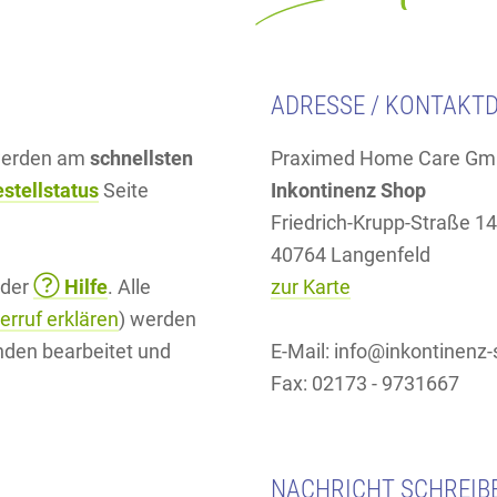
ADRESSE / KONTAKT
 werden am
schnellsten
Praximed Home Care G
stellstatus
Seite
Inkontinenz Shop
Friedrich-Krupp-Straße 14
40764 Langenfeld
 der
Hilfe
. Alle
zur Karte
erruf erklären
) werden
nden bearbeitet und
E-Mail: info@inkontinenz
Fax: 02173 - 9731667
NACHRICHT SCHREIB