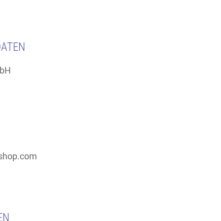
DATEN
mbH
-shop.com
EN