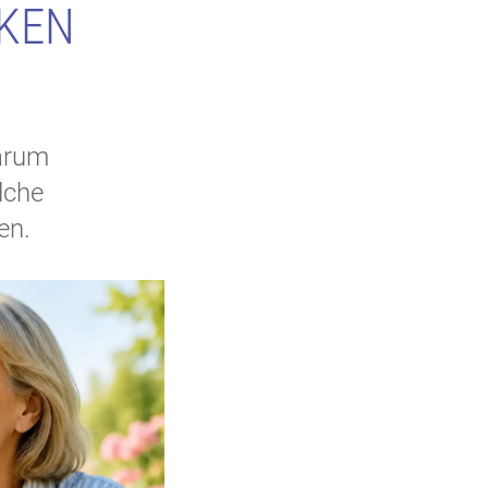
KEN
warum
lche
en.