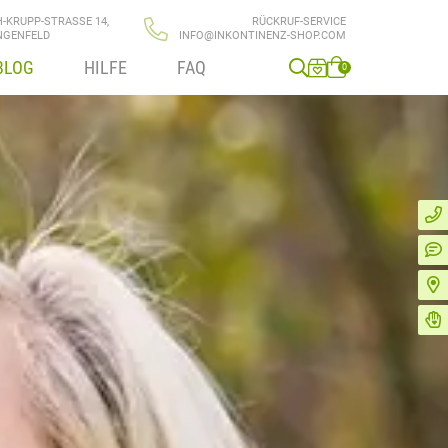
H-KRUPP-STRASSE 14,
RÜCKRUF-SERVICE
NGENFELD
INFO@INKONTINENZ-SHOP.COM
BLOG
HILFE
FAQ
0